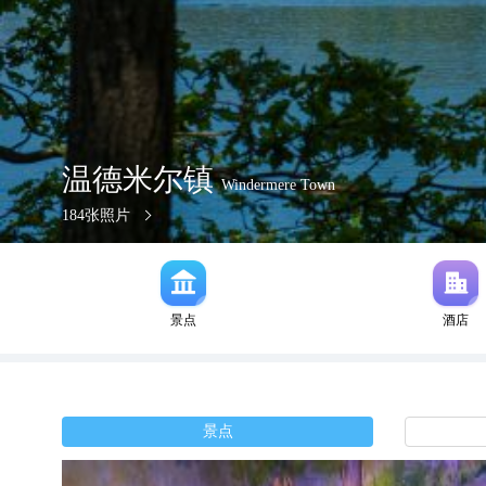
温德米尔镇
Windermere Town
184
张照片
景点
酒店
景点