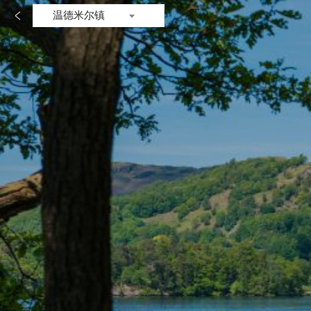

温德米尔镇