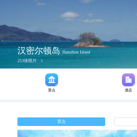
汉密尔顿岛
Hamilton Island
253
张照片
景点
酒店
景点