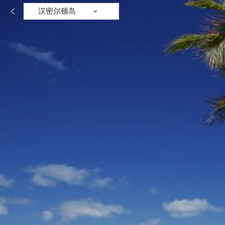

汉密尔顿岛