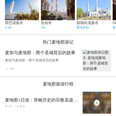
库巴清真寺
先知寺
双朝向清真寺
4.3分
5分
暂无评分
暂
热门
麦地那
游记
麦加与麦地那：两个圣城背后的故事
麦加与麦地那：两个圣城背后的故事

408
麦地那
旅游行程
麦地那1日游：穿梭历史的宗教圣迹，
从先知寺到Uhud山
共
1
天，
5
个景点