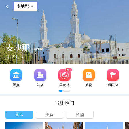

麦地那
麦地那
Medina
5
张照片
景点
酒店
美食林
购物
跟团游
当地热门
景点
美食
购物