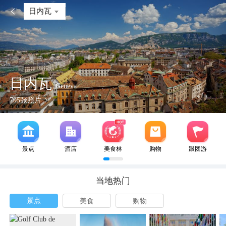

日内瓦
日内瓦
Geneva
795
张照片
景点
酒店
美食林
购物
跟团游
当地热门
景点
美食
购物