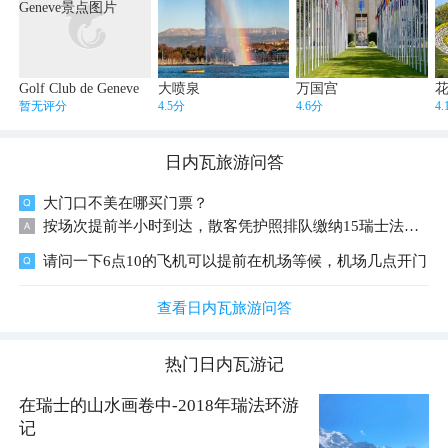
Golf Club de Geneve
大喷泉
万国宫
暂无评分
4.5分
4.6分
4
日内瓦
旅游问答
大门口不美在哪买门票？
按场次提前半小时到达，散客凭护照排队缴纳15瑞士法郎，需经过两道安检佩戴现场制作的胸牌，由E39号门进入参观，随机20人一组配一名讲解引导员（没有中文）&hellip;&hellip; 万国宫门前虽有联合国警察站岗，但允许游人跟随讲解人员参观，进入时须出示护照，参观全程须佩戴特制徽章，每天的导览从10:30开始，时长约为1小时，最后一波讲解于16:00开始。每天能参观的地点视当日会议征用情况而定。等待参观时可以去售票处旁的纪念品店逛一逛，在这里购买的明信片可以盖上联合国的戳，很有纪念意义。 帮到您，请点绿色采纳！
请问一下6点10的飞机可以提前在机场等候，机场几点开门
查看日内瓦旅游问答
热门
日内瓦
游记
在瑞士的山水画卷中-2018年瑞法环游
记