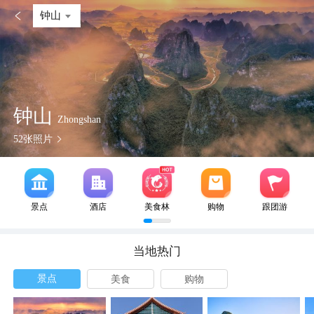

钟山
钟山
Zhongshan
52
张照片
景点
酒店
美食林
购物
跟团游
当地热门
景点
美食
购物