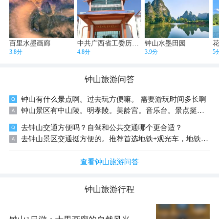
百里水墨画廊
中共广西省工委历史博物馆
钟山水墨田园
3.8分
4.8分
3.9分
5
钟山
旅游问答
钟山有什么景点啊。过去玩方便嘛。 需要游玩时间多长啊
钟山景区有中山陵。明孝陵。美龄宫。音乐台。景点挺集中的。你可以早起赶个免费的明孝陵。 还可以在明孝陵看个日出。参观完去美龄宫或者中山陵。中山陵和音乐台很近。
去钟山交通方便吗？自驾和公共交通哪个更合适？
去钟山景区交通挺方便的。推荐首选地铁+观光车，地铁2号线几个站都能到，换乘观光车就能逛遍主要景点，适合大部分游客，尤其节假日。自驾需提前一天在公众号预约车位，且部分路段在周末和假日限行，更适合非高峰时段、行李多或家庭出游。建议早点出发，从东边的灵谷寺开始玩，能避开人流。
查看钟山旅游问答
钟山
旅游行程