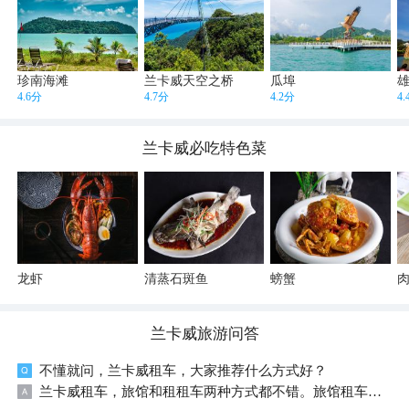
珍南海滩
兰卡威天空之桥
瓜埠
4.6分
4.7分
4.2分
4
兰卡威
必吃特色菜
龙虾
清蒸石斑鱼
螃蟹
兰卡威
旅游问答
不懂就问，兰卡威租车，大家推荐什么方式好？
兰卡威租车，旅馆和租租车两种方式都不错。旅馆租车价格实惠，但需要提前确认细节，备好国际驾照和现金押金；租租车用护照和驾照翻译件就能订，推荐闪租套餐，全险省心，提车还车都方便。根据自己需要选就行。