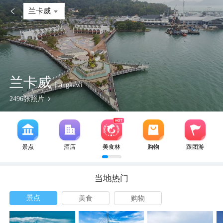

兰卡威
兰卡威
Langkawi
2496
张照片
景点
酒店
美食林
购物
跟团游
当地热门
景点
美食
购物