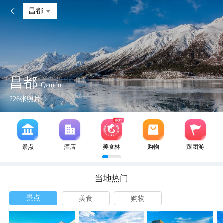

昌都
昌都
Qamdo
226
张照片
景点
酒店
美食林
购物
跟团游
当地热门
景点
美食
购物