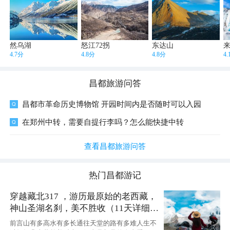
然乌湖
怒江72拐
东达山
4.7分
4.8分
4.8分
4
昌都
旅游问答
昌都市革命历史博物馆 开园时间内是否随时可以入园
在郑州中转，需要自提行李吗？怎么能快捷中转
查看昌都旅游问答
热门
昌都
游记
穿越藏北317 ，游历最原始的老西藏，
神山圣湖名刹，美不胜收（11天详细自
驾攻略）
前言山有多高水有多长通往天堂的路有多难人生不