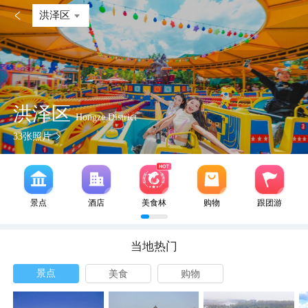

洪泽区
洪泽区
Hongze District
33
张照片
景点
酒店
美食林
购物
跟团游
当地热门
景点
美食
购物