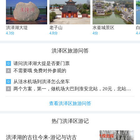
洪泽湖大堤
老子山
水釜城景区
4.3分
4.8分
4分
4
洪泽区
旅游问答
请问洪泽湖大提是否要门票
不需要哦 免费对外参观的
从涟水机场到洪泽怎么坐车
两个方案，第一，做机场大巴到淮安北站，20元，北站坐淮洪客运，7元。第二，做出租车，到淮安总站，预计75元左右，还有出租可拼车，价格30元
查看洪泽区旅游问答
热门
洪泽区
游记
洪泽湖的古往今来-游记与访古