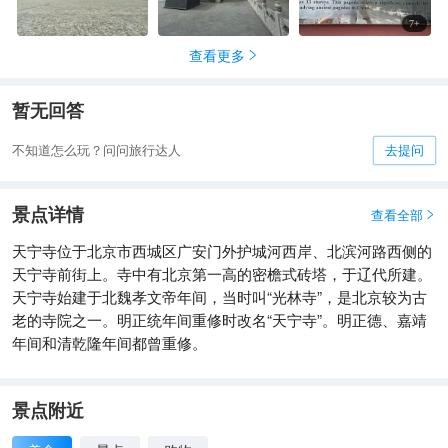
金代定都北京，即金中都，天王寺是皇城中唯一的大寺，所以在
7
+
金世宗、金章宗时此寺修建得更为辉煌，并改名为大万安寺。元
查看更多
朝末年，天宁寺随着豪华的金中都一起毁于兵火，仅余孤塔。明

朝永乐元年（1403年），明成祖朱棣下令重建寺庙并扩大寺庙规
模，姚广孝退隐后移居天宁寺，就居住在天宁寺西北角的宗师
暂无回答
府。明宣德十年（1435年），此地正式更名为天宁寺，明正德十
年（1515年）、嘉靖三年（1524年）两度修缮天宁寺，明末时天
不知道怎么玩？问问旅行达人
去提问
宁寺再毁。清初时塔顶坍塌，康熙二十一年（1682年）重建天宁
寺，清乾隆二十一年（1756年）、四十七年（1782年）两度重
景点详情
查看全部

修。 现在的天宁寺规模并不算大，经过山门殿东西两侧是钟鼓
楼，北边是接引殿，殿中供奉金丝楠木质地的阿弥陀佛接引像，
天宁寺位于北京市西城区广安门外护城河西岸、北滨河路西侧的
殿前立有乾隆碑，这进院中央位置是可供上香的香炉，香火很
天宁寺前街上。寺中有北京第一高的密檐式砖塔，于辽代所建。
旺，在此处燃香三柱，再到接引殿中拜佛，顺便扫码捐赠66元，
天宁寺始建于北魏孝文帝年间，当时叫“光林寺”，是北京较为古
捐赠箱上写明这是“赈灾专用”；接引殿后即是塔院了。
老的寺院之一。明正统年间重修时改名“天宁寺”。明正德、嘉靖
年间和清乾隆年间都曾重修。
景点附近