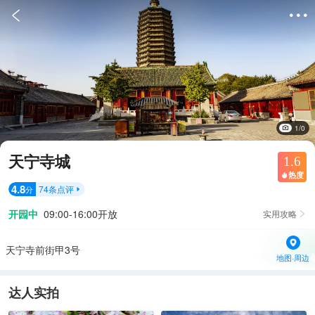


1/0
天宁寺城
1.6
热度

4.8
74
条点评
分

开园中
09:00-16:00开放
实用攻略

天宁寺前街甲3号
地图·周边
达人实拍