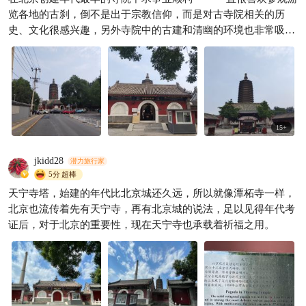
这个攻略就够了‘
览各地的古刹，倒不是出于宗教信仰，而是对古寺院相关的历
绿色共生
227

史、文化很感兴趣，另外寺院中的古建和清幽的环境也非常吸引
人；不过今天来天宁寺倒确实是“有所求”——今天是来求事业
的。都说在北京求事业最灵的两个寺院，一个是卧佛寺、另一个
就是天宁寺，不过卧佛寺是因为寺名与“offer”谐音，这个实在有
些牵强，卧佛寺始建于唐贞观年间，唐朝时英语远没有如今这般
普及，再说到什么时候佛祖也应该是讲梵语吧；而天宁寺保佑事
业却是自古就有的说法，据说旧时外省入京做官或者做生意，通
15
+
常都会先到天宁寺拜佛以求护佑。 天宁寺始建于北魏孝文帝延兴
年间（471—476年），当时叫“光林寺”，是北京最古老的寺院之
jkidd28
潜力旅行家
一，寺中有北京最高的密檐式砖塔，为辽代时所建。隋朝仁寿年
5分
超棒
间（602年），光林寺改名弘业寺，相传隋文帝未称帝时，一印
天宁寺塔，始建的年代比北京城还久远，所以就像潭柘寺一样，
度高僧送他一袋舍利，他登上帝位后，在仁寿年间将舍利分送中
北京也流传着先有天宁寺，再有北京城的说法，足以见得年代考
原三十州各建一塔秘藏，天宁寺就是其中之一，初建时的塔为木
证后，对于北京的重要性，现在天宁寺也承载着祈福之用。
塔。唐开元年间（712年），弘业寺改称天王寺，此时隋代建的
木塔已毁。辽代天祚帝天庆九年至十年（1119—1120年），于寺
内建八角十三层舍利砖塔，建塔历时十个月，其造型取《华严
经》经义，主持建塔者是天祚帝的叔叔耶律淳，也就是后来仅称
帝三个月的天赐皇帝，此塔也就成了这个短命王朝的唯一纪念。