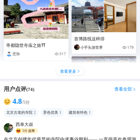
首博路线这样排
帝都隐世寺庙之旅⛩
小芋头游世界
179

宏孙
317

查看更多

用户点评
查看全部
(
74
)

4.8
/5分
北京古老的寺院
2
景色优美
1
建筑有特色
1
西单大叔
5分
超棒
去北京参观古代建筑博物馆看
在北京创建年代最早的寺院中求事业顺利—— 一直很喜欢参观游