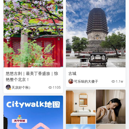
悠悠古刹｜最美丁香盛放｜惊
古城
艳整个北京！
可乐味的大傻子
1.1w

天凉好个秋）
1105
