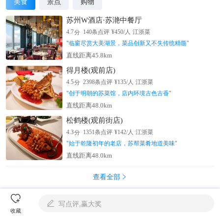
美食
景点
购物
苏州W酒店·苏滟中餐厅
分
4.7
140
条点评
¥
450
/人
江浙菜
"
临窗尽赏大美湖景，菜品创新又不失传统精髓
"
直线距离45.8km
得月楼(观前店)
分
4.5
2398
条点评
¥
135
/人
江浙菜
"
创于明朝的苏菜馆，店内环境古色古香
"
直线距离48.0km
松鹤楼(观前街店)
分
4.3
1351
条点评
¥
142
/人
江浙菜
"
始于乾隆初年的老店，苏帮菜肴地道美味
"
直线距离48.0km
查看全部


写点评,赢大奖

北京
收藏
