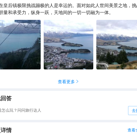
在皇后镇极限挑战蹦极的人是幸运的。面对如此人世间美景之地，挑
海外漫游者小程
胆量和承受力，纵身一跃，天地间的一切一切融为一体。
查看更多

无回答
道怎么玩？问问旅行达人
去
点详情
查看