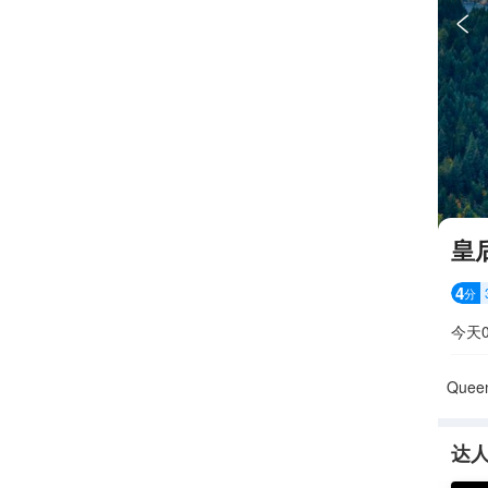

皇
4
分
今天0
Queen
达