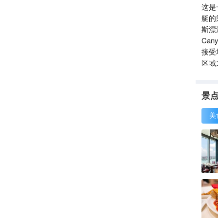
这是
艇的
斯漂流
Ca
接受
区域
1.
布，
景
美