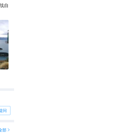
战自
202

提问
全部
