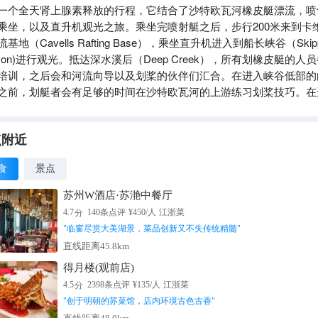
一个全天肾上腺素释放的行程，它结合了沙特欧瓦河橡皮艇漂流，喷
乘坐，以及直升机观光之旅。乘坐完喷射艇之后，步行200米来到卡
基地（Cavells Rafting Base），乘坐直升机进入到船长峡谷（Skipp
nyon)进行观光。抵达深水溪后（Deep Creek），所有划橡皮艇的人
培训，之后会和河流向导以及划桨的伙伴们汇合。在进入峡谷低部的
之前，划艇者会有足够的时间在沙特欧瓦河的上游练习划桨技巧。在
5-2个小时的划行之后，划艇者会进入暗无天日的地带，然后冲入一个
并完成此次冒险。
点附近
食
景点
苏州W酒店·苏滟中餐厅
分
4.7
140
条点评
¥
450
/人
江浙菜
"
临窗尽赏大美湖景，菜品创新又不失传统精髓
"
直线距离45.8km
得月楼(观前店)
分
4.5
2398
条点评
¥
135
/人
江浙菜
"
创于明朝的苏菜馆，店内环境古色古香
"