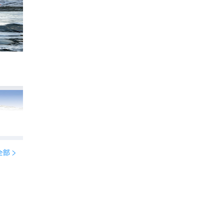
🤩新西兰12日定制游 解锁小众秘境❗
627
海外漫游者小程

全部
