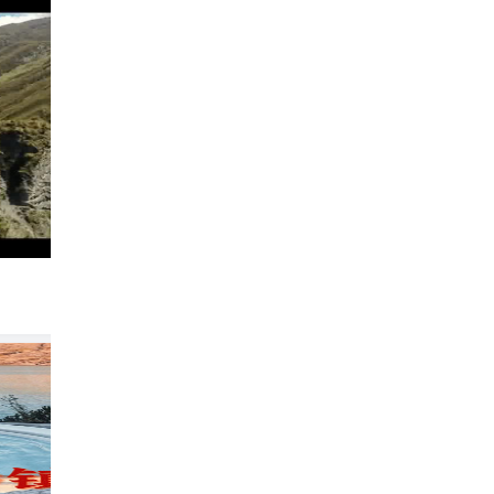
小长假🌴8天玩转新西兰😍冲鸭❗
557
海外漫游者小程
