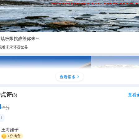
后镇极限挑战等你来～
跟着宋宋环游世界
查看更多

户点评
查看
(
3
)
4
/5分
1
王海娃子
新西兰8日定制游🚗懒人抄作业版❗✨
4分
满意