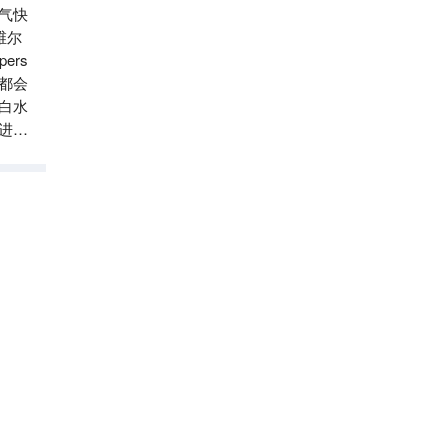
气快
维尔
ers
员都会
白水
进行
小瀑
G Force滑翔伞体验
6.7
分

4.5
20
条点评
滑翔伞
皇后镇必打卡景点榜 No.8
直线距离976m
皇后镇天空缆车
8.6
分

4.7
663
条点评
遛娃宝藏地
新西兰夜游必打卡景点榜 No.3