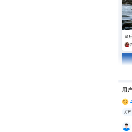
皇
用
好评
📝