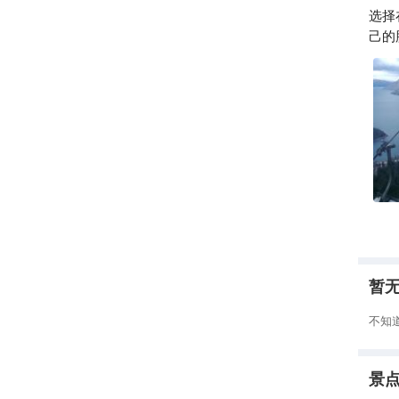
选择
己的
暂
不知
景