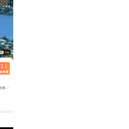

1/0
3.1
热度

攻略
