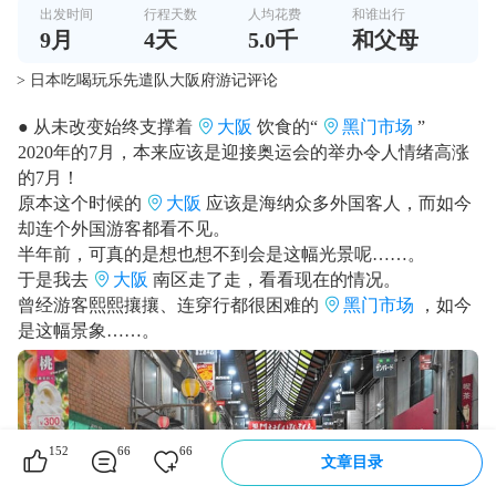
出发时间
行程天数
人均花费
和谁出行
9
月
4
天
5.0千
和父母
> 日本吃喝玩乐先遣队大阪府游记评论
● 从未改变始终支撑着
大阪
饮食的“
黑门市场
”
2020年的7月，本来应该是迎接奥运会的举办令人情绪高涨
的7月！
原本这个时候的
大阪
应该是海纳众多外国客人，而如今
却连个外国游客都看不见。
半年前，可真的是想也想不到会是这幅光景呢……。
于是我去
大阪
南区走了走，看看现在的情况。
曾经游客熙熙攘攘、连穿行都很困难的
黑门市场
，如今
是这幅景象……。
152
66
66
文章目录