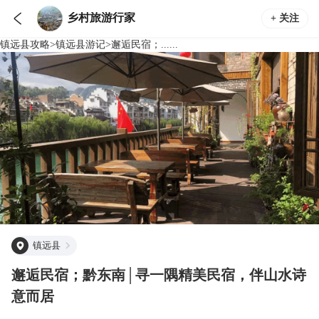

乡村旅游行家
+ 关注
镇远县
攻略
>
镇远县
游记
>
邂逅民宿；......
镇远县
邂逅民宿；黔东南│寻一隅精美民宿，伴山水诗
意而居