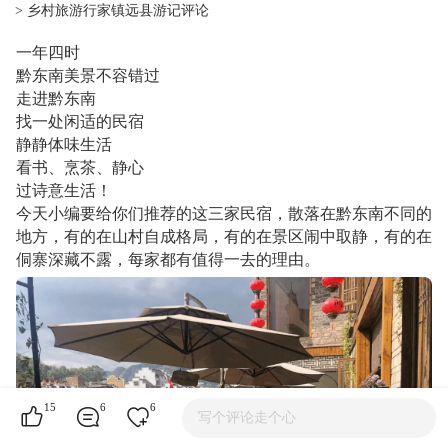
> 乡村旅游行家镇远县游记评论
一年四时
黔东南美景不容错过
走进黔东南
找一处闲适的民宿
静静体味生活
看书、烹茶、静心
过诗意生活！
今天小编要给你们推荐的这三家民宿，散落在黔东南不同的
地方，有的在山村自成格局，有的在景区闹中取静，有的在
侗寨深藏不露，每家都有值得一去的理由。
15
6
6
写个评论走个心