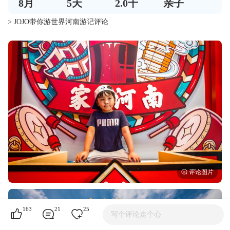
8
月
5
天
2.0千
亲子
> JOJO带你游世界河南游记评论
163
21
25
写个评论走个心