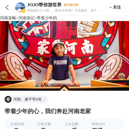
JOJO带你游世界
签约旅行家

+ 关注
带娃旅行三十国，《快乐大本营》节目嘉宾，亲子游学特邀嘉宾，五年亲子游经验，钟爱探索亲子旅行好去处
河南
攻略
>
河南
游记
>
带着少年的......
河南、遂平等6地
带着少年的心，我们奔赴河南老家
出发时间
行程天数
人均花费
和谁出行