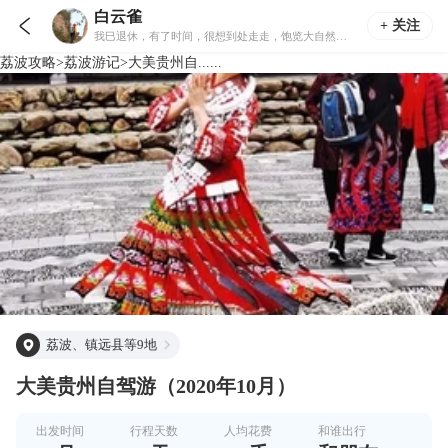
白云雀

+ 关注
我巳退休，有了时间，很想到处走走，饱览大自然风光。
荔波
攻略
>
荔波
游记
>
大美贵州自......
荔波、镇远县等9地
大美贵州自驾游（2020年10月）
出发时间
行程天数
人均花费
和谁出行