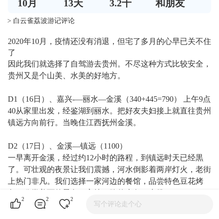
10
月
13
天
3.2千
和朋友
> 白云雀荔波游记评论
2020年10月，疫情还没有消退，但宅了多月的心早已关不住
了
因此我们就选择了自驾游去贵州。不尽这种方式比较安全，
贵州又是个山美、水美的好地方。
D1（16日）、嘉兴-—丽水—金溪（340+445=790） 上午9点
40从家里出发，经鉴湖到丽水。把好友夫妇接上就直往贵州
镇远方向前行。当晚住江西抚州金溪。
D2（17日）、金溪—镇远（1100）
一早离开金溪，经过约12小时的路程，到镇远时天已经黒
了。可壮观的夜景让我们震撼，河水倒影着两岸灯火，老街
上热门非凡。我们选择一家河边的餐馆，品尝特色豆花烤
鱼，欣赏美丽的景色，忘掉一路的疲惫，太赞了！
2
2
2
写个评论走个心
住宿镇远江边拾光客栈