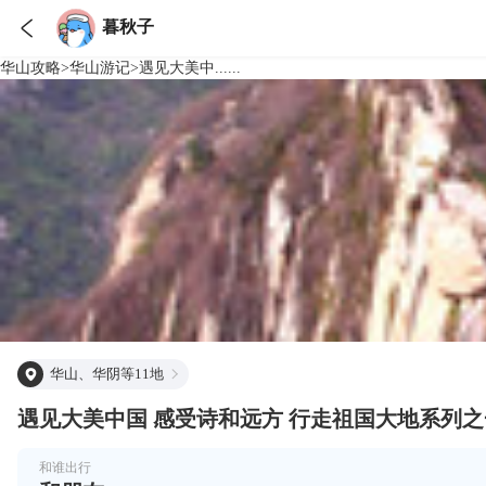

暮秋子
华山
攻略
>
华山
游记
>
遇见大美中......
华山、华阴等11地
和谁出行