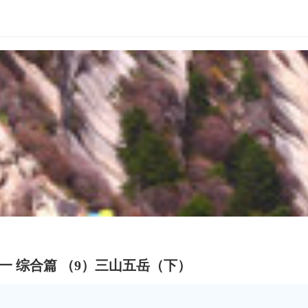
遇见大美中国 感受诗和远方 行走祖国大地系列之一 综合篇 （9）三山五岳（下）