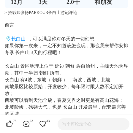
12
月
3
天
2.0千
和朋友
> 摄影师张扬PARKOUR长白山游记评论
前言
长白山
，可以满足你对冬天的一切幻想
如果你第一次来，一定不知道该怎么玩，那么我来帮你安排
冬季 长白山 3天的行程吧！
长白山 景区地理上位于 延边 朝鲜 族自治州，主峰天池为界
湖，其中一半归 朝鲜 所有。
长白山 有4坡，东坡（ 朝鲜 ），南坡，西坡，北坡
南坡景区比较原始，开发较少，每年限时限人数不定期开
放；
西坡可以看到天池全貌，春夏交界之时更是有高山花海；
北坡险峻，磅礴大气，也是 长白山 开发最早，配套最完善
的区域。
75
23
33
写个评论走个心