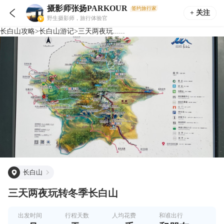
摄影师张扬PARKOUR
签约旅行家

+ 关注
野生摄影师，旅行体验官
长白山
攻略
>
长白山
游记
>
三天两夜玩......
长白山
三天两夜玩转冬季长白山
出发时间
行程天数
人均花费
和谁出行