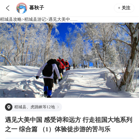

暮秋子
+ 关注
稻城县
攻略
>
稻城县
游记
>
遇见大美中......
稻城县、虎跳峡等12地
遇见大美中国 感受诗和远方 行走祖国大地系列
之一 综合篇 （1）体验徒步游的苦与乐