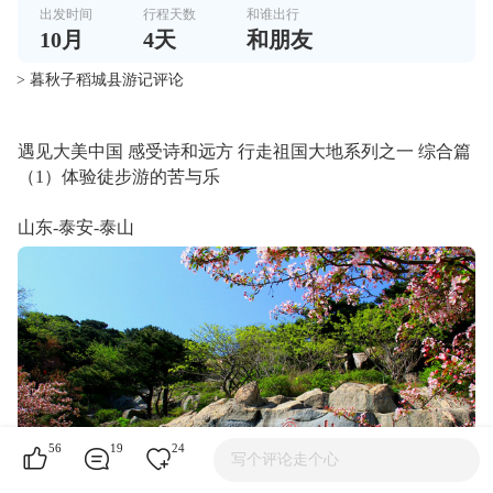
出发时间
行程天数
和谁出行
10
月
4
天
和朋友
> 暮秋子稻城县游记评论
遇见大美中国 感受诗和远方 行走祖国大地系列之一 综合篇
（1）体验徒步游的苦与乐
山东-泰安-泰山
56
19
24
写个评论走个心