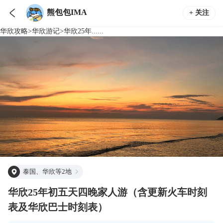

熊包包IMA
+ 关注
华欣
攻略
>
华欣
游记
>
华欣25年......
泰国、华欣等2地
华欣25年初五天四晚家人游（含更新火车时刻
表及华欣巴士时刻表）