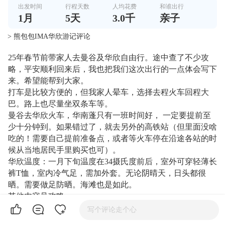
出发时间
行程天数
人均花费
和谁出行
1
月
5
天
3.0千
亲子
> 熊包包IMA华欣游记评论
25年春节前带家人去曼谷及华欣自由行。途中查了不少攻
略，平安顺利回来后，我也把我们这次出行的一点体会写下
来。希望能帮到大家。
打车是比较方便的，但我家人晕车，选择去程火车回程大
巴。路上也尽量坐双条车等。
曼谷去华欣火车，华南蓬只有一班时间好， 一定要提前至
少十分钟到。如果错过了，就去另外的高铁站（但里面没啥
吃的！需要自己提前准备点，或者等火车停在沿途各站的时
候从当地居民手里购买也可）。
华欣温度：一月下旬温度在34摄氏度前后，室外可穿轻薄长
裤T恤，室内冷气足，需加外套。无论阴晴天，日头都很
晒。需要做足防晒。海滩也是如此。
其他内容见攻略。
（提示，去华欣多少有点打卡性质，所以写了一点点我推的
写个评论走个心
话语，不影响阅读内容）