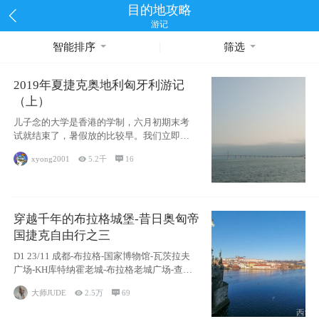
目的地攻略
游记
智能排序
筛选
2019年夏捷克奥地利匈牙利游记
（上）
儿子念的大学是香港的学制，六月初期末考
试就结束了，暑假放的比较早。我们立即开
始申请捷
xyong2001

5.2千

16
穿越千年的布拉格城堡-昔日奥匈帝
国捷克自由行之三
D1 23/11 成都-布拉格-国家博物馆-瓦茨拉夫
广场-KH库特纳霍老城-布拉格老城广场-查理
大桥-列侬
大师JUDE

2.5万

69