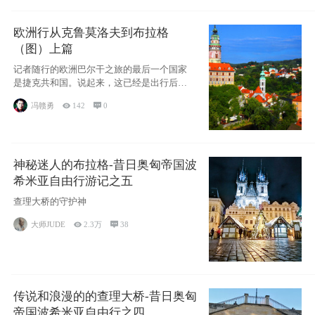
欧洲行从克鲁莫洛夫到布拉格
（图）上篇
记者随行的欧洲巴尔干之旅的最后一个国家
是捷克共和国。说起来，这已经是出行后第
二次到访
冯赣勇

142

0
神秘迷人的布拉格-昔日奥匈帝国波
希米亚自由行游记之五
查理大桥的守护神
大师JUDE

2.3万

38
传说和浪漫的的查理大桥-昔日奥匈
帝国波希米亚自由行之四