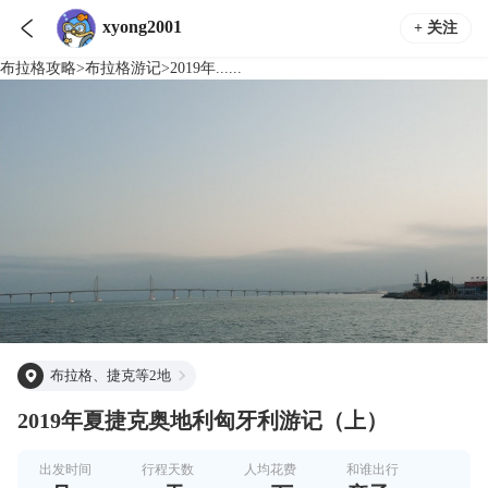

xyong2001
+ 关注
布拉格
攻略
>
布拉格
游记
>
2019年......
布拉格、捷克等2地
2019年夏捷克奥地利匈牙利游记（上）
出发时间
行程天数
人均花费
和谁出行