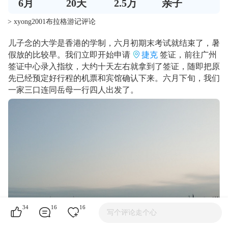
6
月
20
天
2.5万
亲子
> xyong2001布拉格游记评论
儿子念的大学是香港的学制，六月初期末考试就结束了，暑
假放的比较早。我们立即开始申请
捷克
签证，前往广州
签证中心录入指纹，大约十天左右就拿到了签证，随即把原
先已经预定好行程的机票和宾馆确认下来。六月下旬，我们
一家三口连同岳母一行四人出发了。
34
16
16
写个评论走个心