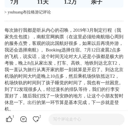
7
月
11
天
1.2万
亲子
> ysuhuang布拉格游记评论
每次旅行我都是听从内心的召唤，2019年3月制定行程（我
家先生包揽），南航官网购票（在这里必须给南航细心周到
的服务点赞，客观的说比国航好很多，如果以后再境外游，
我还会选择南航）。Booking选择住宿。7月12日凌晨2点多
的飞机，说实话，这个时间无论对大人还是小孩都是极大的
考验，晚上8点从家出发，打车、高铁、地铁到达北京T2，
我一直认为旅行从离开家的那一刻就算是开启了。到达北京
机场的时间大约是晚上10点多，然后乘机场快轨抵达T2，
机场快轨的时间到了孩子睡觉的时间了，我也有一丝困意。
到了T2发现很多人，经过漫长的排队等待，我们的行李安
置好了，随后我们找了一块安静的地方，让这个小朋友暂时
休息一下。出行的第一环节算是基本完成，下一步就是登
机。
友情提示，申根国家带孩子的朋友请注意，如果孩子未上
1
2
写个评论走个心
学，只需要去当地公证处办理孩子出生证的公正（2017大约