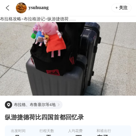

ysuhuang
+ 关注
布拉格
攻略
>
布拉格
游记
>
纵游捷德荷......
布拉格、布鲁塞尔等4地
纵游捷德荷比四国首都回忆录
出发时间
行程天数
人均花费
和谁出行