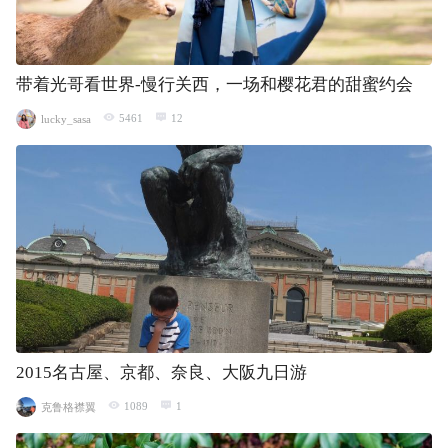
带着光哥看世界-慢行关西，一场和樱花君的甜蜜约会
5461
12
lucky_sasa
2015名古屋、京都、奈良、大阪九日游
1089
1
克鲁格襟翼