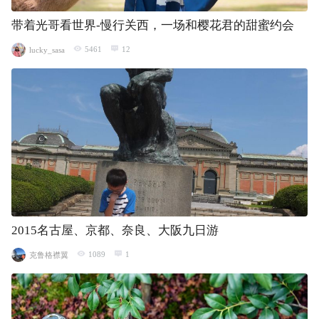
带着光哥看世界-慢行关西，一场和樱花君的甜蜜约会
5461
12
lucky_sasa
2015名古屋、京都、奈良、大阪九日游
1089
1
克鲁格襟翼