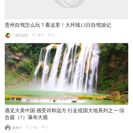
贵州自驾怎么玩？看这里！大环线13日自驾游记
3874
0
二师兄说车
遇见大美中国 感受诗和远方 行走祖国大地系列之一 综
合篇（7）瀑布大观
2742
1
暮秋子