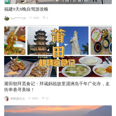
福建9天8晚自驾游攻略
3495
1
han****128
莆田朝拜觅食记：拜谒妈祖故里湄洲岛千年广化寺，走
街串巷寻美味！
6093
12
鸭鸭爱生活