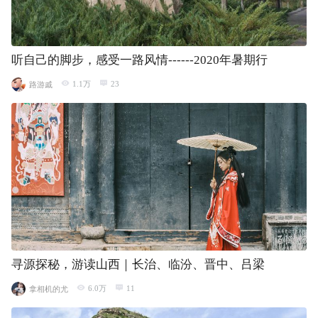
听自己的脚步，感受一路风情------2020年暑期行
1.1万
23
路游戚
寻源探秘，游读山西｜长治、临汾、晋中、吕梁
6.0万
11
拿相机的尤