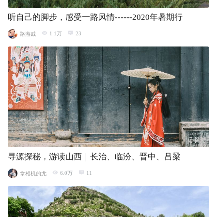
听自己的脚步，感受一路风情------2020年暑期行
1.1万
23
路游戚
寻源探秘，游读山西｜长治、临汾、晋中、吕梁
6.0万
11
拿相机的尤