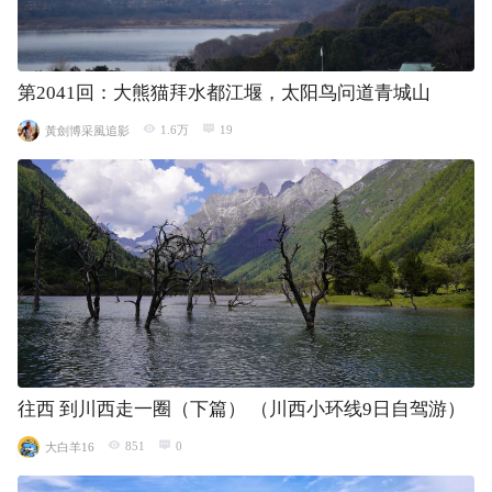
第2041回：大熊猫拜水都江堰，太阳鸟问道青城山
1.6万
19
黃劍博采風追影
往西 到川西走一圈（下篇） （川西小环线9日自驾游）
851
0
大白羊16