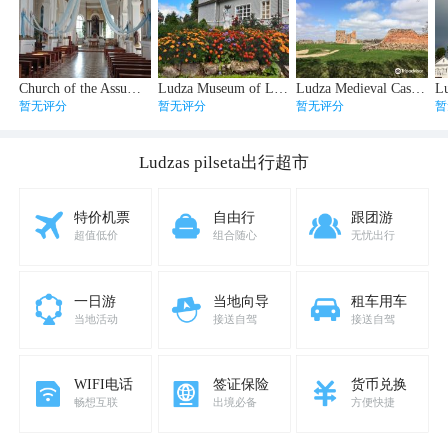
Church of the Assumption of the Virgin Mary
Ludza Museum of Local History
Ludza Medieval Castle Ruins
暂无评分
暂无评分
暂无评分
暂
Ludzas pilseta
出行超市
特价机票
自由行
跟团游
超值低价
组合随心
无忧出行
一日游
当地向导
租车用车
当地活动
接送自驾
接送自驾
WIFI电话
签证保险
货币兑换
畅想互联
出境必备
方便快捷