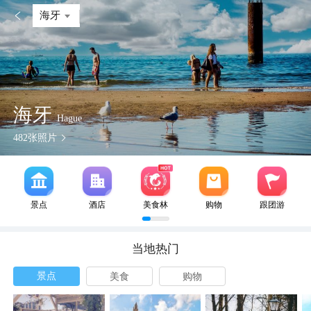

海牙
海牙
Hague
482
张照片
景点
酒店
美食林
购物
跟团游
当地热门
景点
美食
购物