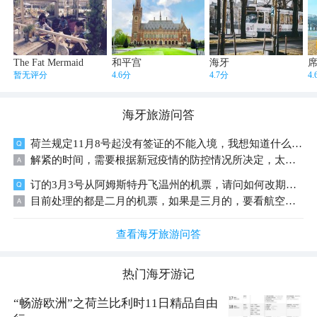
The Fat Mermaid
和平宫
海牙
暂无评分
4.6分
4.7分
4
海牙
旅游问答
荷兰规定11月8号起没有签证的不能入境，我想知道什么时候可以解禁
解紧的时间，需要根据新冠疫情的防控情况所决定，太难判断了。 但愿2021年1~2月可以正常化。 帮到您，请点绿色采纳。
订的3月3号从阿姆斯特丹飞温州的机票，请问如何改期？可否延迟2个月？具体如何操作
目前处理的都是二月的机票，如果是三月的，要看航空公司的规定，如果航空公司说可以免费，那携程是没有问题的 如果有问题可以追问，如果有帮助可以点一下采纳，新年快乐健康
查看海牙旅游问答
热门
海牙
游记
“畅游欧洲”之荷兰比利时11日精品自由