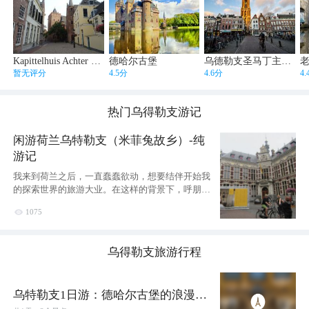
Kapittelhuis Achter de Dom
德哈尔古堡
乌德勒支圣马丁主教座堂塔楼
暂无评分
4.5分
4.6分
4
热门
乌得勒支
游记
闲游荷兰乌特勒支（米菲兔故乡）-纯
游记
我来到荷兰之后，一直蠢蠢欲动，想要结伴开始我
的探索世界的旅游大业。在这样的背景下，呼朋唤
友的找来有一

1075
乌得勒支
旅游行程
乌特勒支1日游：德哈尔古堡的浪漫，