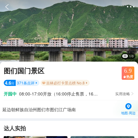


1/0
图们国门景区
6.9
热度

4.6
371
条点评
吉林必打卡景点榜 No.8
分


开园中
08:00-17:00开放（16:00停止售票，16:30停止入园）
实用攻略

延边朝鲜族自治州图们市图们江广场南
地图·周边
达人实拍