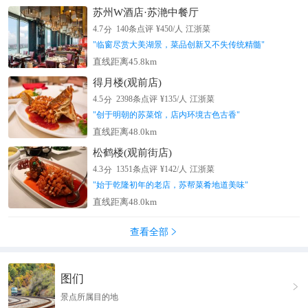
苏州W酒店·苏滟中餐厅
分
4.7
140
条点评
¥
450
/人
江浙菜
"
临窗尽赏大美湖景，菜品创新又不失传统精髓
"
直线距离45.8km
得月楼(观前店)
分
4.5
2398
条点评
¥
135
/人
江浙菜
"
创于明朝的苏菜馆，店内环境古色古香
"
直线距离48.0km
松鹤楼(观前街店)
分
4.3
1351
条点评
¥
142
/人
江浙菜
"
始于乾隆初年的老店，苏帮菜肴地道美味
"
直线距离48.0km
查看全部

图们

景点所属目的地