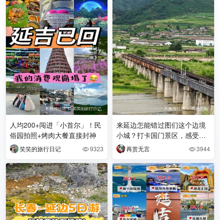
人均200+闯进「小首尔」！民
来延边怎能错过图们这个边境
俗园拍照+烤肉大餐直接封神
小城？打卡国门景区，感受中
朝边境的独特魅力，站在界碑
笑笑的旅行日记
9323
再赏无言
3944


旁就能看到对岸的朝鲜风