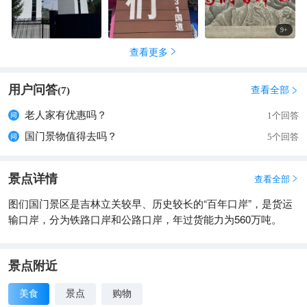
9
+
查看更多

用户问答
查看全部
(
7
)

老人家有优惠吗？
1个回答
国门景物值得去吗？
5个回答
景点详情
查看全部

图们国门景区是吉林立关较早、历史较长的“百年口岸”，是货运
输口岸，分为铁路口岸和公路口岸，年过货能力为560万吨。
景点附近
美食
景点
购物