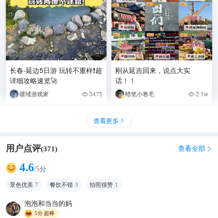
长春-延边5日游 玩转不重样❗超
刚从延吉回来，说点大实
详细攻略速览🚀
话！！
疆域游戏家
3475
蜡笔小卷毛
2.1w


查看更多

用户点评
查看全部
(
371
)

4.6
/5分
景色优美
7
餐饮不错
3
拍照很赞
1
泡泡和当当的妈
5分
超棒