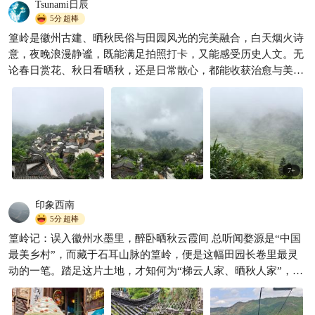
Tsunami日辰
5分
超棒
篁岭是徽州古建、晒秋民俗与田园风光的完美融合，白天烟火诗
夏游篁岭云海，揽尽徽州六百
意，夜晚浪漫静谧，既能满足拍照打卡，又能感受历史人文。无
年温柔
论春日赏花、秋日看晒秋，还是日常散心，都能收获治愈与美
天空爱旅游
1047

好，是婺源必打卡的标杆古村。
7
+
印象西南
5分
超棒
篁岭记：误入徽州水墨里，醉卧晒秋云霞间 总听闻婺源是“中国
最美乡村”，而藏于石耳山脉的篁岭，便是这幅田园长卷里最灵
动的一笔。踏足这片土地，才知何为“梯云人家、晒秋人家”，白
墙黛瓦依山而筑，万亩梯田铺陈而下，四季风物皆成诗，一步一
景皆入画。 篁岭的美，美在错落有致的徽派古村。建村近六百