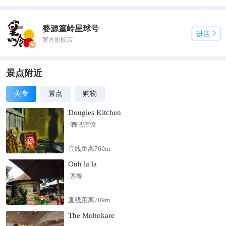
的金黄里悄然消散 。 除了绝美的风光，篁岭的烟火与诗意同样
动人。花溪水街蜿蜒穿村，流水潺潺，绿植掩映，石板路临水而
婺源篁岭星球号
建，偶有小桥横跨，江南水乡的柔情与山居村落的古朴在此交融
进店

官方旗舰店
。五桂堂的雕花窗棂、怪屋的趣味奇幻、晒工坊的民俗韵味，每
一处景致都藏着匠心。饿了便寻一家街边小店，尝一碗软糯的糊
豆腐，品一块鲜香的粉蒸肉，或是喝一杯清香的婺源茗茶，徽州
景点附近
的烟火滋味，尽在唇齿之间 。待到黄昏，夕阳染红天际，古村被
暮色笼罩，灯光次第亮起，晒秋的色彩愈发温柔，整个篁岭静谧
美食
景点
购物
而祥和，宛如世外桃源 。 有人说，篁岭是“挂在山坡上的梦
Dougies Kitchen
境”。这里没有城市的喧嚣，只有山水的清幽、古村的静
酒吧/酒馆
直线距离760m
Ouh la la
西餐
直线距离789m
The Mohokare