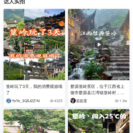
达人实拍
篁岭玩了3天，我的消费观崩塌
婺源篁岭景区，位于江西省上
了
饶市婺源县江湾镇篁岭村，是
国家AAAA级旅游景区，是集观
YoYo_3Q5J2Z1N
4325
茹茹雯
1.3w


光、休闲、体验、度