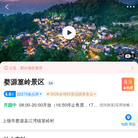


0
公告：
部分项目暂停


婺源篁岭景区
8.9
5
A
热度

4.6
22273
条点评
2026全球50赏花踏青景点
分


开园中
08:00-20:00开放（16:50停止售票，17:00停止入园）
优待政策|实用攻略

上饶市婺源县江湾镇篁岭村
地图·周边