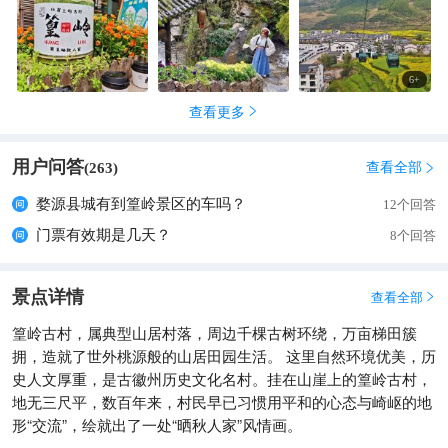
年，两百余栋民居沿山坡扇形排布，没有平直的街道，只有蜿蜒
起伏的青石板路，串联起一座座马头墙翘角的老屋 。粉墙黛瓦在
青山掩映下，像极了水墨丹青晕染开的画卷，斑驳的墙面刻着岁
月痕迹，雕花的窗棂藏着徽州旧事。漫步天街古巷，抬头是层层
6
+
叠叠的屋檐，低头是温润光滑的石板，偶有微风拂过，仿佛能听
查看更多

见百年前的市井喧嚣，时光在这里都变得缓慢而温柔。 而篁岭最
动人的，当属独一无二的晒秋盛景 。因“地无三尺平”的地貌，村
用户问答
民们在屋顶搭起晒架，用竹匾晾晒五谷杂粮、瓜果鲜蔬。春日晒
查看全部
(
263
)

鲜花嫩叶，夏日晒蔬果干货，秋日便是最盛——火红的辣椒、金
婺源县城有到篁岭景区的车吗？
12个回答
黄的玉米、橙红的柿子、淡雅的皇菊，五彩斑斓的晒匾铺满层层
门票有效期是几天？
屋顶，与白墙黛瓦、青山蓝天交织，像大自然打翻的调色盘。站
8个回答
在晒秋观景台俯瞰，家家户户的晒匾层层叠叠，构成一幅鲜活的
农耕民俗画卷，这是独属于山间村落的浪漫，也是刻在徽州人骨
景点详情
查看全部

子里的生活美学。 春日的篁岭，更是万亩梯田的金色海洋 。三
月春风拂过，梯田里的油菜花次第盛开，从山脚蔓延至山顶，如
篁岭古村，属典型山居村落，周边千棵古树环绕，万亩梯田簇
金色的丝带层层缠绕，似流动的海浪起伏翻涌。走在垒心桥上，
拥，造就了世外桃源般的山居田园生活。 这里自然环境优美，历
一侧是悬空的玻璃栈道，脚下是漫山金黄的花海；一侧是云雾缭
史人文厚重，是古徽州历史文化名村。挂在山崖上的篁岭古村，
绕的青山，远处是隐现的古村屋檐 。风过处，花香弥漫，蜂蝶翩
地无三尺平，数百年来，村民早已习惯用平和的心态与崎岖的地
跹，仿佛闯入了童话世界。漫步梯田步道，置身花海之中，看阳
形“交流”，绘就出了一处“晒秋人家”风情画。
光洒在花田，看古村点缀其间，所有的喧嚣与疲惫，都在这无边