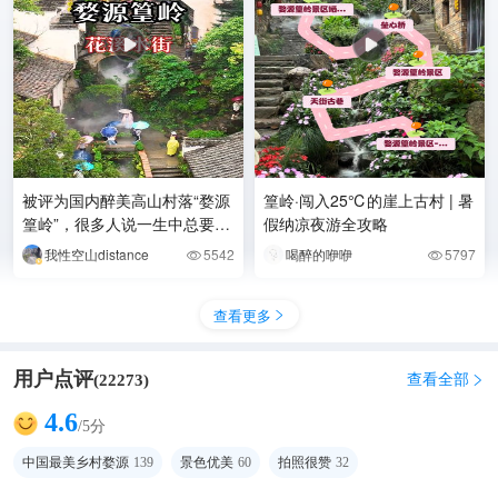
被评为国内醉美高山村落“婺源
篁岭·闯入25℃的崖上古村 | 暑
篁岭”，很多人说一生中总要来
假纳凉夜游全攻略
一次婺源，这样的水街古巷，
我性空山distance
5542
喝醉的咿咿
5797


你觉得是否值得一去
查看更多

用户点评
查看全部
(
22273
)

4.6
/5分
中国最美乡村婺源
139
景色优美
60
拍照很赞
32