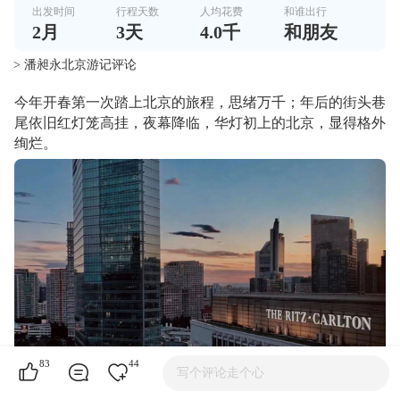
出发时间
行程天数
人均花费
和谁出行
2
月
3
天
4.0千
和朋友
> 潘昶永北京游记评论
今年开春第一次踏上北京的旅程，思绪万千；年后的街头巷
尾依旧红灯笼高挂，夜幕降临，华灯初上的北京，显得格外
绚烂。
83
44
写个评论走个心