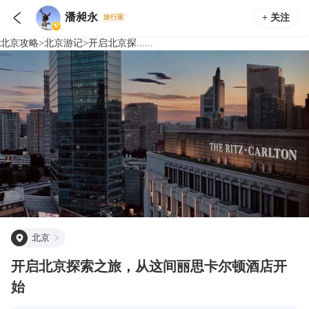

潘昶永
+ 关注
旅行家
北京
攻略
>
北京
游记
>
开启北京探......
北京
开启北京探索之旅，从这间​丽思卡尔顿酒店开
始