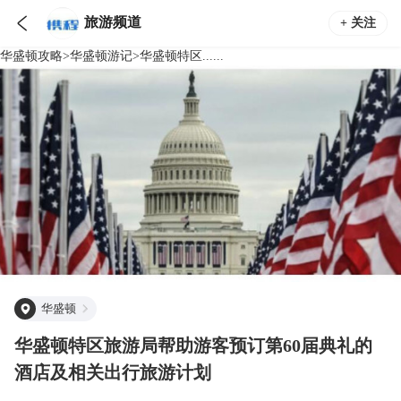

旅游频道
+ 关注
华盛顿
攻略
>
华盛顿
游记
>
华盛顿特区......
华盛顿
华盛顿特区旅游局帮助游客预订第60届典礼的
酒店及相关出行旅游计划