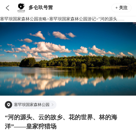

多仑玖号营
+ 关注
塞罕坝国家森林公园
攻略
>
塞罕坝国家森林公园
游记
>
“河的源头......
塞罕坝国家森林公园
“河的源头、云的故乡、花的世界、林的海
洋”——皇家狩猎场