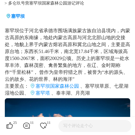
> 多仑玖号营塞罕坝国家森林公园游记评论
塞罕坝
塞罕坝位于河北省承德市围场满族蒙古族自治县境内，内蒙
古高原的东南缘，地处内蒙古高原与河北北部山地的交接
处，地貌上界于内蒙古熔岩高原和冀北山地之间，主要是高
原台地；东西长51.46千米，南北宽17.84千米，区域海拔高
度1500-2067米，面积20029公顷。历史上的塞罕坝是一处水
草丰沛、森林茂密、禽兽繁集的地方，在辽、金时期称
作“千里松林”， 曾作为皇帝狩猎之所，被誉为“水的源头、
云的故乡、花的世界、林的海洋”
主要景点：
塞罕坝国家森林公园
、塞罕坝草原、七星湖
湿地公园、
塞罕塔
、泰丰湖、月亮湖
25
11
11
写个评论走个心