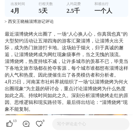
出发时间
行程天数
人均花费
和谁出行
4
月
5
天
2.5千
一个人
> 西安王晓楠淄博游记评论
最近淄博烧烤火出圈了，一场“人心换人心，你真我也真”的
大型契约活动让五湖四海的游客汇聚淄博，让淄博火出天
际，成为热门旅游打卡地。这场始于烟火，归于真诚的邂
逅，让淄博烧烤成为网红现象级事件，当之无愧的顶流。
淄博烧烤，热度持续不减，让许多城市的羡慕不已，毕竟当
下各地文旅市场都在抢夺客源，每个城市谁都想有淄博这样
的人气和热度。因此便催生出了各类模仿者和分析者。
4月25日，河南某市社科界就组织了一场“以淄博烧烤为何火
出圈现象”为主题的研讨会，重点讨论淄博烧烤为什么热度
如此之高、持续时间如此之久。深刻分析淄博烧烤走红的原
因、思维逻辑和现实路径等。最后得出结论：“淄博烧烤”现
象不能复制。
13
9
写个评论走个心