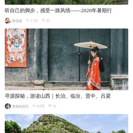
听自己的脚步，感受一路风情------2020年暑期行
1.1万
23
路游戚
寻源探秘，游读山西｜长治、临汾、晋中、吕梁
6.0万
11
拿相机的尤