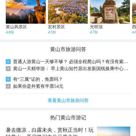
黄山风景区
宏村景区
光明顶
4.8分
4.5分
4.7分
4
黄山市
旅游问答
普通人游黄山一天够不够？ 必须全程爬山吗？有没有索道能节省体力？
黄山一天精华游： 早上黄山知竹居出发新国线换乘中心专线车&rarr;云谷寺索道上行至白鹅新站&rarr;石笋峰&rarr;始信峰&rarr;黑虎松&rarr;梦笔生花&rarr;北海&rarr;清凉台往返&rarr;西海饭店&rarr;排云亭&rarr;一环&rarr;二环&mdash;&rarr;谷底乘坐西海地轨观光缆车（西海小火车）到大峡谷观光缆车西海上站&rarr;天海美食广场&rarr;光明顶往返&rarr;鳌鱼峰&rarr;螯鱼洞、一线天&rarr;莲花亭&rarr;幸福大道&rarr;玉屏楼..迎客松&rarr;好汉坡&rarr;玉屏索道&rarr;慈光阁温泉站乘车&rarr;黄山知竹居或新国线换乘中心。
有“三属”证的，免票吗？
如果你是外賓有半票54元
查看黄山市旅游问答
热门
黄山市
游记
暑去微凉，白露未央，赏秋正当时！玩