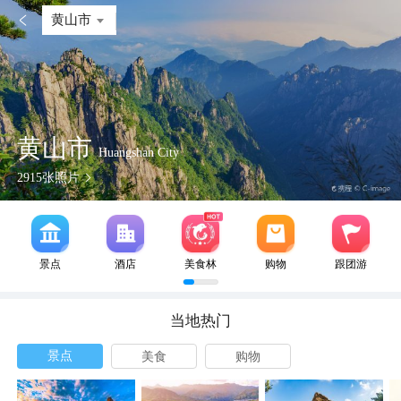

黄山市
黄山市
Huangshan City
2915
张照片
景点
酒店
美食林
购物
跟团游
当地热门
景点
美食
购物