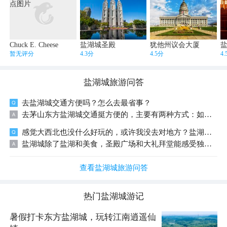
Chuck E. Cheese
盐湖城圣殿
犹他州议会大厦
暂无评分
4.3分
4.5分
4
盐湖城
旅游问答
去盐湖城交通方便吗？怎么去最省事？
去茅山东方盐湖城交通挺方便的，主要有两种方式：如果你们从周边出发，自驾最省事，直接导航到景区停车场，停车费一天20元。如果从外地过来，坐高铁到金坛站，再转旅游专线或打车，20分钟左右就能到景区。
感觉大西北也没什么好玩的，或许我没去对地方？盐湖去了，羊肉吃了，还有什么地方没去吗？
盐湖城除了盐湖和美食，圣殿广场和大礼拜堂能感受独特的摩门教文化，议会大厦的建筑也很震撼。喜欢自然的话可以去羚羊岛看野牛，年底还有圣诞灯光秀。这些地方都值得逛逛。
查看盐湖城旅游问答
热门
盐湖城
游记
暑假打卡东方盐湖城，玩转江南逍遥仙