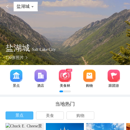

盐湖城
盐湖城
Salt Lake City
730
张照片
景点
酒店
美食林
购物
跟团游
当地热门
景点
美食
购物