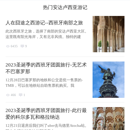
热门
安达卢西亚
游记
人在囧途之西游记--西班牙南部之旅
此次西班牙之旅，选择了南部的安达卢西亚大区。
这里既有阳光海岸，又有北非风情。独特的建

6435

9
2023圣诞季的西班牙团圆旅行-无艺术
不巴塞罗那
12月28日巴塞罗那的地铁和公交是统一售票的-
TMB，可以在地铁站自助售票机购买。我

466

1
2023圣诞季的西班牙团圆旅行-此行最
爱的科尔多瓦和格拉纳达
12月21日退房后我们叫了uber去马德里Atocha站。