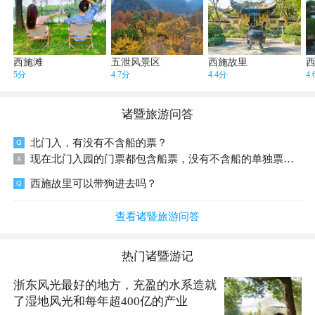
西施滩
五泄风景区
西施故里
5分
4.7分
4.4分
4
诸暨
旅游问答
北门入，有没有不含船的票？
现在北门入园的门票都包含船票，没有不含船的单独票。成人票60元起，儿童和老人等免票人群要另付20元船费。
西施故里可以带狗进去吗？
查看诸暨旅游问答
热门
诸暨
游记
浙东风光最好的地方，充盈的水系造就
了湿地风光和每年超400亿的产业