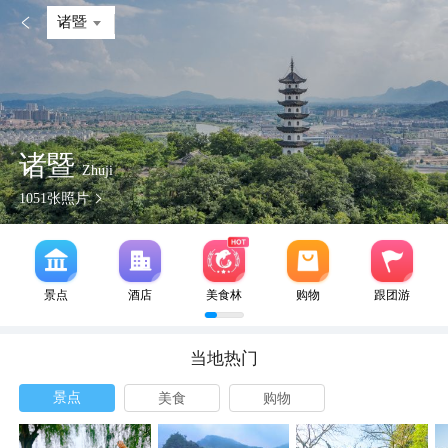

诸暨
诸暨
Zhuji
1051
张照片
景点
酒店
美食林
购物
跟团游
当地热门
景点
美食
购物