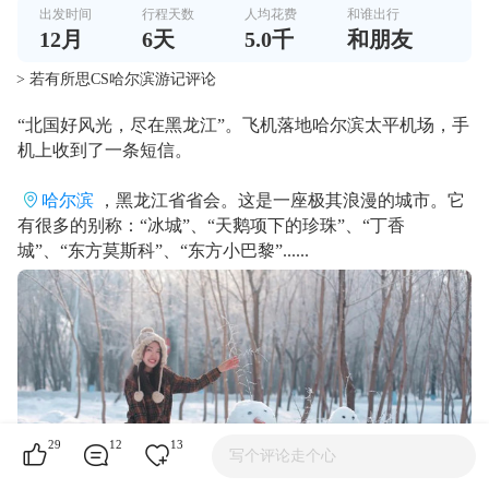
出发时间
行程天数
人均花费
和谁出行
12
月
6
天
5.0千
和朋友
> 若有所思CS哈尔滨游记评论
“北国好风光，尽在黑龙江”。飞机落地哈尔滨太平机场，手
机上收到了一条短信。
哈尔滨
，黑龙江省省会。这是一座极其浪漫的城市。它
有很多的别称：“冰城”、“天鹅项下的珍珠”、“丁香
城”、“东方莫斯科”、“东方小巴黎”......
29
12
13
写个评论走个心