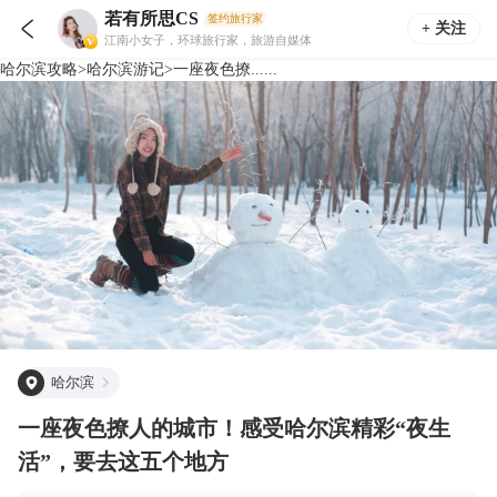
若有所思CS
签约旅行家

+ 关注
江南小女子，环球旅行家，旅游自媒体
哈尔滨
攻略
>
哈尔滨
游记
>
一座夜色撩......
哈尔滨
一座夜色撩人的城市！感受哈尔滨精彩“夜生
活”，要去这五个地方