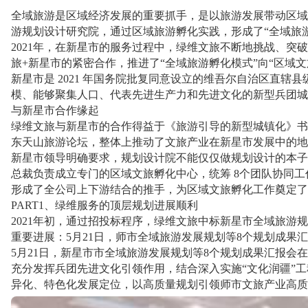
全域旅游是区域经济发展的重要抓手，是以旅游发展带动区域
游规划设计研究院，通过区域旅游孵化实践，形成了“全域旅
2021年，在新星市的服务过程中，绿维文旅不断地挑战、
旅+新星市的紧密合作，推进了“全域旅游孵化模式”向“区域
新星市是 2021 年国务院批复同意设立的维吾尔自治区直
模、能够聚集人口、代表先进生产力和先进文化的新型兵团城
与新星市合作缘起
绿维文旅与新星市的合作得益于《旅游引导的新型城镇化》书
东天山旅游论坛，整体上推动了文旅产业在新星市发展中的地
新星市领导明确要求，规划设计院不能仅仅做规划设计的本子
总裁负责成立专门的区域文旅孵化中心，统筹 8个团队协同工
形成了全公司上下游结合的推手，为区域文旅孵化工作奠定了
PART1、绿维服务的顶层规划进展顺利
2021年初，通过招投标程序，绿维文旅中标新星市全域旅
重要进展：5月21日，师市全域旅游发展规划等8个规划成果
5月21日，新星市市全域旅游发展规划等8个规划成果汇报
充分发挥兵团先进文化引领作用，结合深入实施“文化润疆”
异化、特色化发展定位，以高质量规划引领师市文旅产业高质