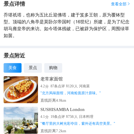
景点详情
查看全部

乔堪祇塔，也称为五比丘迎佛塔，建于笈多王朝，原为覆钵型
型。顶端的八角亭是莫卧尔帝国时（16世纪）所建，是为了纪念
胡马雍皇帝的来访。如今塔体残破，已被辟为保护区，周围绿草
如茵。
景点附近
美食
景点
购物
老常家面馆
分
4.2
87
条点评
¥
120
/人
河南菜
"
北方风味面馆，河南烩面原汁原味。
"
直线距离4.9km
SUSHISAMBA London
分
4.1
19
条点评
¥
758
/人
日本料理
"
餐厅里的大树光彩夺目，窗外还有高空美景。
"
直线距离7.2km