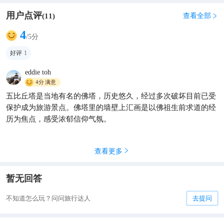
用户点评
查看全部
(
11
)

4
/5分
好评
1
eddie toh
4分
满意
五比丘塔是当地有名的佛塔，历史悠久，经过多次破坏目前已受
保护成为旅游景点。佛塔里的墙壁上汇画是以佛祖生前求道的经
历为焦点，感受浓郁信仰气氛。
查看更多

暂无回答
不知道怎么玩？问问旅行达人
去提问