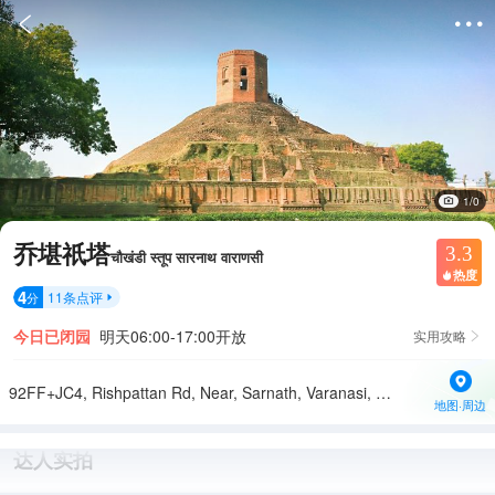


1/0
乔堪祇塔
3.3
चौखंडी स्तूप सारनाथ वाराणसी
热度

4
11
条点评
分

今日已闭园
明天06:00-17:00开放
实用攻略

92FF+JC4, Rishpattan Rd, Near, Sarnath, Varanasi, Uttar Pradesh 221007印度
地图·周边
达人实拍