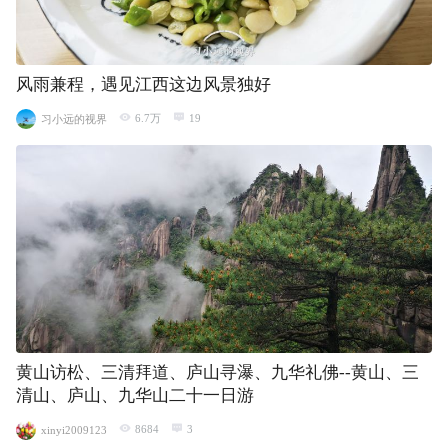
风雨兼程，遇见江西这边风景独好
6.7万
19
习小远的视界
黄山访松、三清拜道、庐山寻瀑、九华礼佛--黄山、三
清山、庐山、九华山二十一日游
8684
3
xinyi2009123